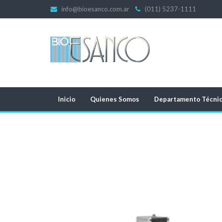
info@bioesanco.com.ar
(011) 5237-1111
Inicio
Quienes Somos
Departamento Técni