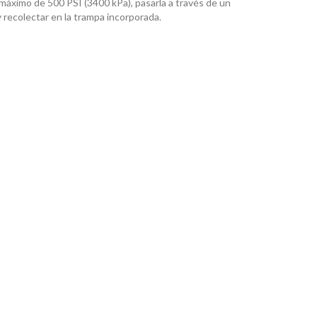
 máximo de 500 PSI (3400 kPa), pasarla a través de un
y recolectar en la trampa incorporada.