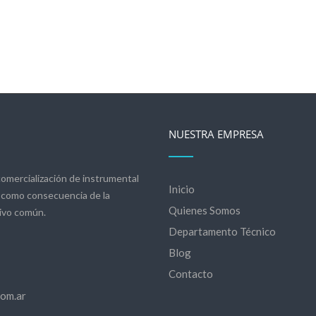
NUESTRA EMPRESA
omercialización de instrumental
Inicio
io como consecuencia de la
Quienes Somos
ivo común.
Departamento Técnico
Blog
Contacto
om.ar