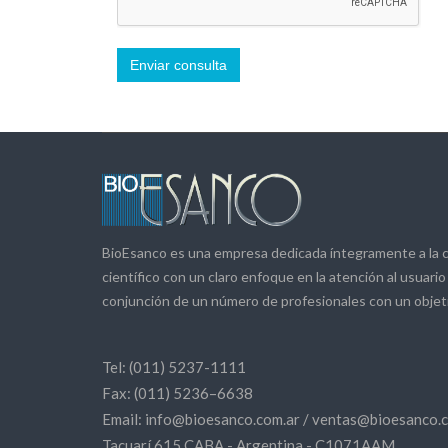
BioEsanco es una empresa dedicada íntegramente a la c
científico con un claro enfoque en la atención al usuar
conjunción de un número de profesionales con un objet
Tel:
(011) 5237-1111
Fax:
(011) 5236–6638
Email:
info@bioesanco.com.ar
/
ventas@bioesanco.c
Tacuarí 615 CABA - Argentina - C1071AAM